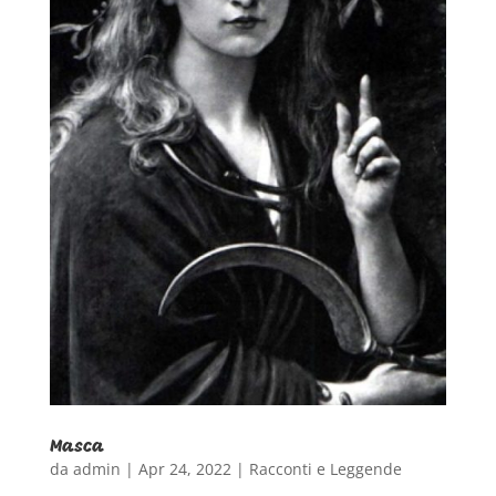
Masca
da
admin
|
Apr 24, 2022
|
Racconti e Leggende