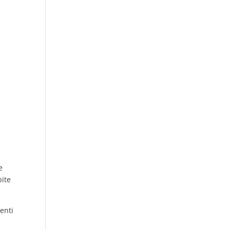
e
pite
enti