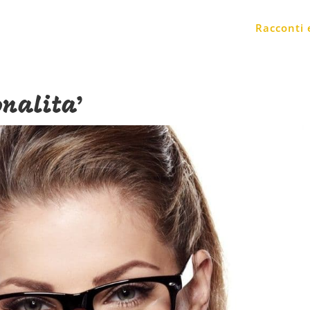
Racconti
onalita’