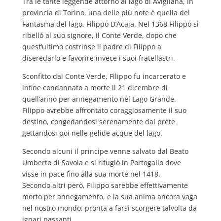
Tra le tante leggende attorno al lago di Avigliana, in
provincia di Torino, una delle più note è quella del
Fantasma del lago, Filippo D’Acaja. Nel 1368 Filippo si
ribellò al suo signore, il Conte Verde, dopo che
quest’ultimo costrinse il padre di Filippo a
diseredarlo e favorire invece i suoi fratellastri.
Sconfitto dal Conte Verde, Filippo fu incarcerato e
infine condannato a morte il 21 dicembre di
quell’anno per annegamento nel Lago Grande.
Filippo avrebbe affrontato coraggiosamente il suo
destino, congedandosi serenamente dal prete
gettandosi poi nelle gelide acque del lago.
Secondo alcuni il principe venne salvato dal Beato
Umberto di Savoia e si rifugiò in Portogallo dove
visse in pace fino alla sua morte nel 1418.
Secondo altri però, Filippo sarebbe effettivamente
morto per annegamento, e la sua anima ancora vaga
nel nostro mondo, pronta a farsi scorgere talvolta da
ignari passanti.