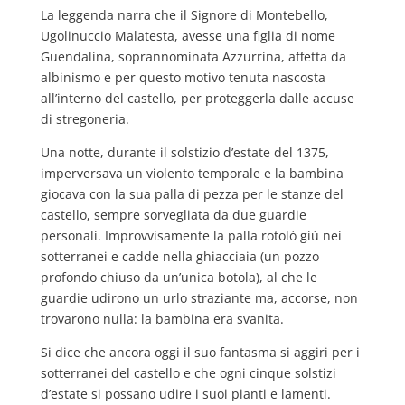
La leggenda narra che il Signore di Montebello,
Ugolinuccio Malatesta, avesse una figlia di nome
Guendalina, soprannominata Azzurrina, affetta da
albinismo e per questo motivo tenuta nascosta
all’interno del castello, per proteggerla dalle accuse
di stregoneria.
Una notte, durante il solstizio d’estate del 1375,
imperversava un violento temporale e la bambina
giocava con la sua palla di pezza per le stanze del
castello, sempre sorvegliata da due guardie
personali. Improvvisamente la palla rotolò giù nei
sotterranei e cadde nella ghiacciaia (un pozzo
profondo chiuso da un’unica botola), al che le
guardie udirono un urlo straziante ma, accorse, non
trovarono nulla: la bambina era svanita.
Si dice che ancora oggi il suo fantasma si aggiri per i
sotterranei del castello e che ogni cinque solstizi
d’estate si possano udire i suoi pianti e lamenti.